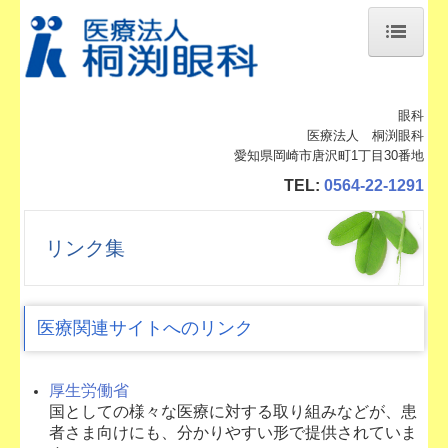
ホーム
眼科
医師のご紹介
医療法人 桐渕眼科
愛知県岡崎市唐沢町1丁目30番地
当院のご案内
TEL:
0564-22-1291
当院の歴史
リンク集
交通案内
初診の方へ
医療関連サイトへのリンク
院長のひとこと
大先生 瑞宝双光章叙勲
厚生労働省
国としての様々な医療に対する取り組みなどが、患
ブログアーカイブ
者さま向けにも、分かりやすい形で提供されていま